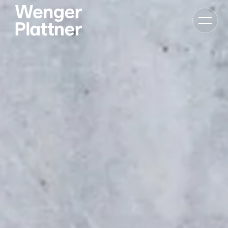
Bascule
la
navigat