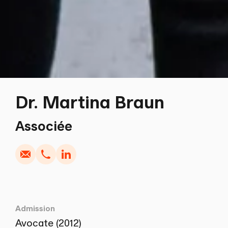
Dr. Martina Braun
Écrire
Copier
Appel
Copier
Associée
Admission
Avocate (2012)