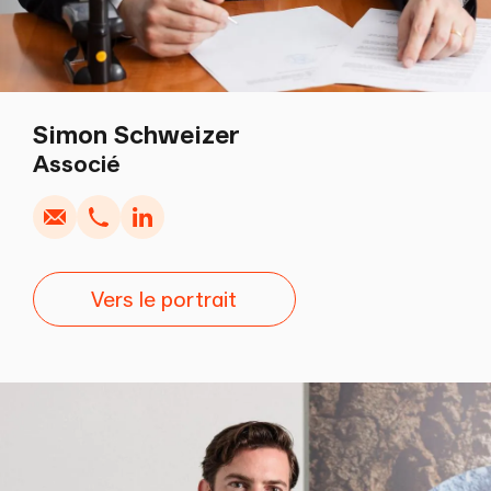
Simon Schweizer
Écrire
Copier
Appel
Copier
Associé
Vers le portrait