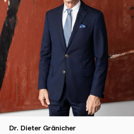
Dr. Dieter Gränicher
Écrire
Copier
Appel
Copier