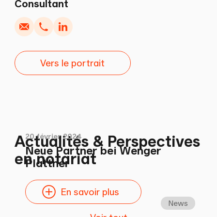
Consultant
Vers le portrait
20 février 2024
Actualités & Perspectives
Neue Partner bei Wenger
en notariat
Plattner
En savoir plus
News