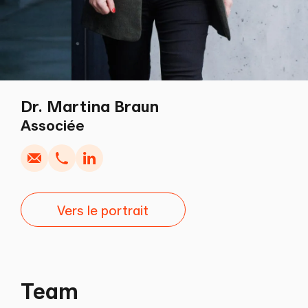
Dr. Martina Braun
Écrire
Copier
Appel
Copier
Associée
Vers le portrait
Team