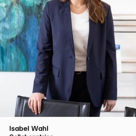
Isabel Wahl
Écrire
Copier
Appel
Copier