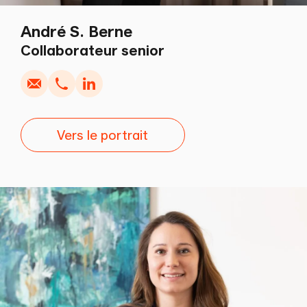
André S. Berne
Écrire
Copier
Appel
Copier
Collaborateur senior
Vers le portrait