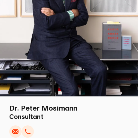
Dr. Peter Mosimann
Écrire
Copier
Appel
Copier
Consultant