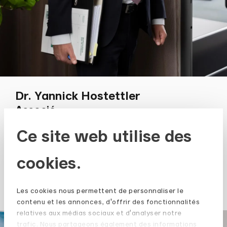
Dr. Yannick Hostettler
Écrire
Copier
Appel
Copier
Associé
Ce site web utilise des
cookies.
Vers le portrait
Les cookies nous permettent de personnaliser le
contenu et les annonces, d'offrir des fonctionnalités
relatives aux médias sociaux et d'analyser notre
trafic. Nous partageons également des informations