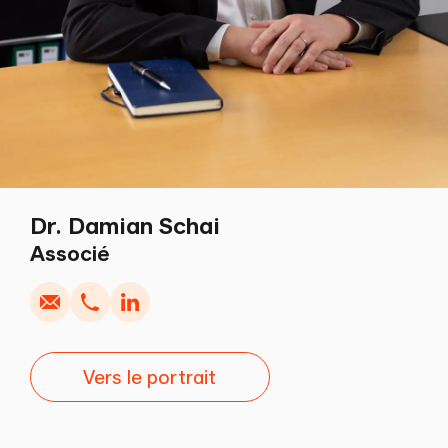
Dr. Damian Schai
Écrire
Copier
Appel
Copier
Associé
Vers le portrait