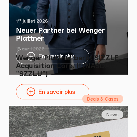
er
1
juillet 2026
Neuer Partner bei Wenger
Plattner
15 avril 2026
En savoir plus
Wenger Plattner berät SIZZLE
Acquisition Corp. II (NASDAQ:
"SZZLU")
En savoir plus
Deals & Cases
News