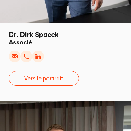
Dr. Dirk Spacek
Écrire
Copier
Appel
Copier
Associé
Vers le portrait