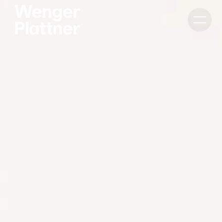
Bascule
la
navigat