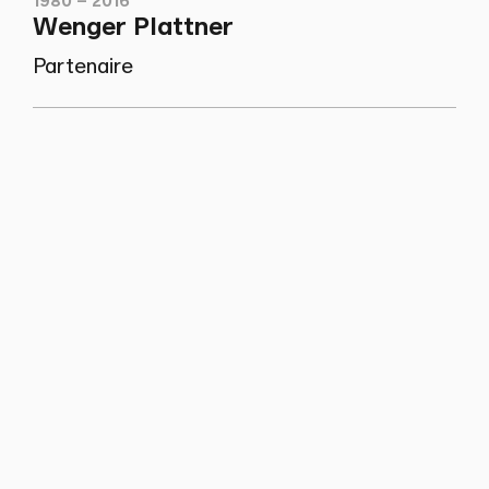
1980 – 2016
Wenger Plattner
Partenaire
1979 – 1980
Cabinet d'avocats à Bâle
Associate
1975
Université de Bâle
Doctorat en droit
1973 – 1978
Prof. Dr. Frank Vischer, Bâle