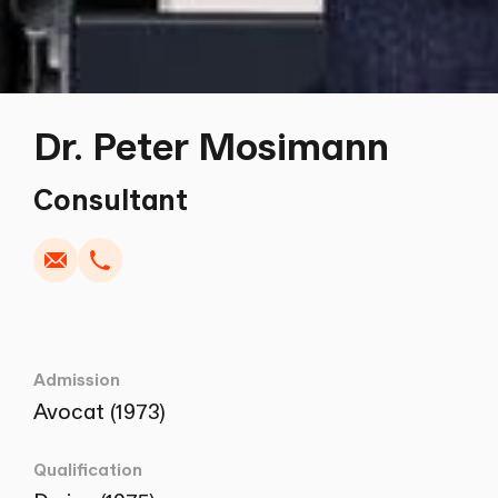
Dr. Peter Mosimann
Écrire
Copier
Appel
Copier
Consultant
Admission
Avocat (1973)
Qualification