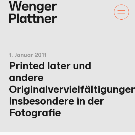
Kategor
Navigat
anzeige
1. Januar 2011
Printed later und
andere
Originalvervielfältigungen
insbesondere in der
Fotografie