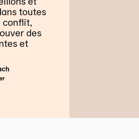
illons et
dans toutes
 conflit,
rouver des
ntes et
ach
er