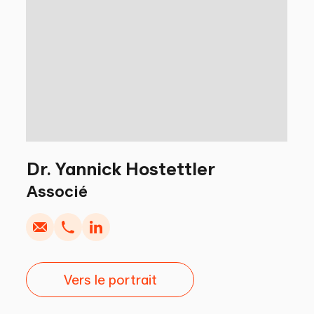
Dr. Yannick Hostettler
Écrire
Copier
É
Appel
Copier
Associé
Vers le portrait