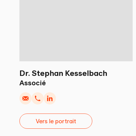
Dr. Stephan Kesselbach
Écrire
Copier
Appel
Copier
Associé
Vers le portrait