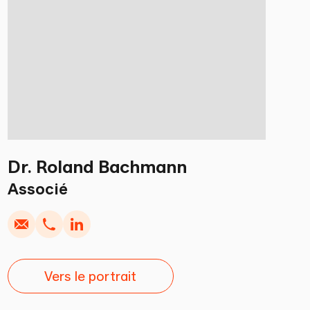
Appel
Copier
Dr. Roland Bachmann
Appel
Copier
crire
Copier
Associé
Vers le portrait