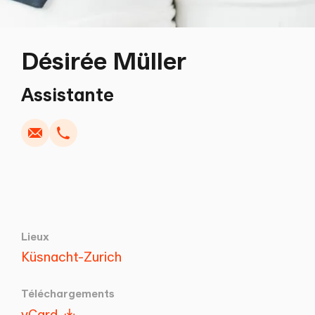
Désirée Müller
Écrire
Copier
Appel
Copier
Assistante
Lieux
Küsnacht-Zurich
Téléchargements
vCard