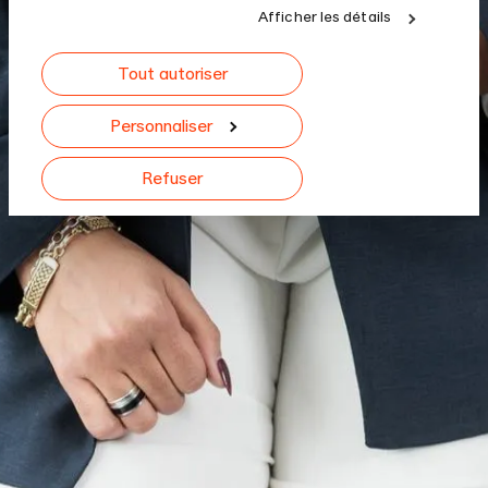
médias sociaux, de publicité et d'analyse, qui peuvent
Afficher les détails
combiner celles-ci avec d'autres informations que
vous leur avez fournies ou qu'ils ont collectées lors de
Tout autoriser
votre utilisation de leurs services.
Personnaliser
Refuser