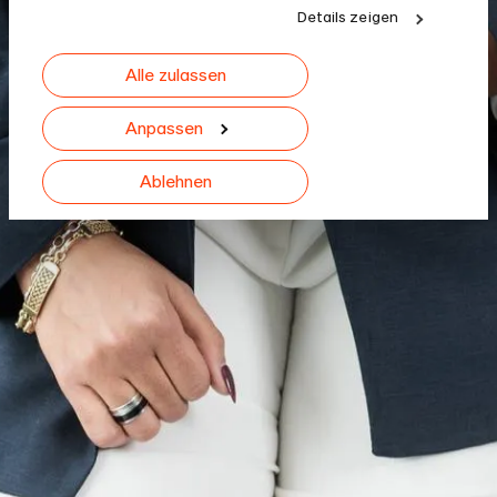
an unsere Partner für soziale Medien, Werbung und
Details zeigen
Analysen weiter. Unsere Partner führen diese
Informationen möglicherweise mit weiteren Daten
Alle zulassen
zusammen, die Sie ihnen bereitgestellt haben oder
die sie im Rahmen Ihrer Nutzung der Dienste
gesammelt haben.
Anpassen
Ablehnen