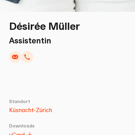
Désirée Müller
Schreiben
Kopieren
Anrufen
Kopieren
Assistentin
Standort
Küsnacht-Zürich
Downloads
vCard