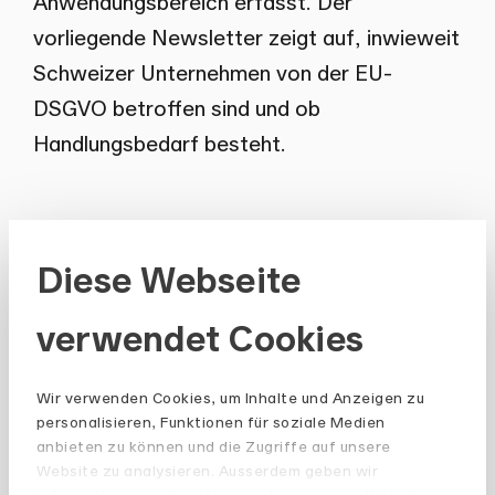
Anwendungsbereich erfasst. Der
vorliegende Newsletter zeigt auf, inwieweit
Schweizer Unternehmen von der EU-
DSGVO betroffen sind und ob
Handlungsbedarf besteht.
Diese Webseite
Autoren
verwendet Cookies
Martina Braun
Wir verwenden Cookies, um Inhalte und Anzeigen zu
Oliver Künzler
personalisieren, Funktionen für soziale Medien
anbieten zu können und die Zugriffe auf unsere
Website zu analysieren. Ausserdem geben wir