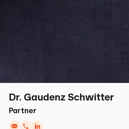
Dr. Gaudenz Schwitter
Schreiben
Kopieren
Anrufen
Kopieren
Partner