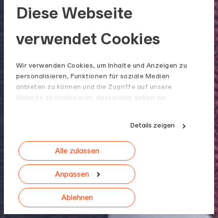
Diese Webseite
verwendet Cookies
Wir verwenden Cookies, um Inhalte und Anzeigen zu
personalisieren, Funktionen für soziale Medien
anbieten zu können und die Zugriffe auf unsere
Website zu analysieren. Ausserdem geben wir
Informationen zu Ihrer Verwendung unserer Website
an unsere Partner für soziale Medien, Werbung und
Details zeigen
Analysen weiter. Unsere Partner führen diese
Informationen möglicherweise mit weiteren Daten
Alle zulassen
zusammen, die Sie ihnen bereitgestellt haben oder
die sie im Rahmen Ihrer Nutzung der Dienste
gesammelt haben.
Anpassen
Ablehnen