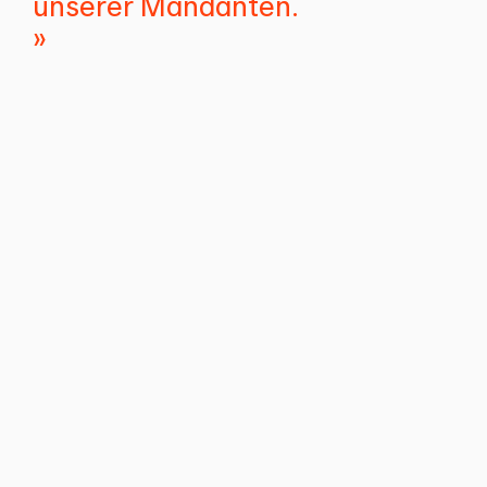
unserer Mandanten.
Expertise
M&A / Corporate
Private Clients
Steuerrecht