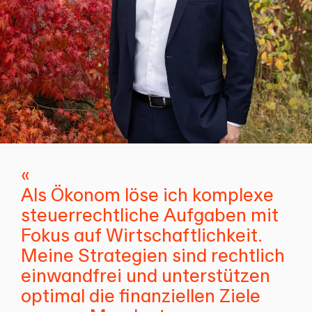
«
Als Ökonom löse ich komplexe
steuerrechtliche Aufgaben mit
Fokus auf Wirtschaftlichkeit.
Meine Strategien sind rechtlich
einwandfrei und unterstützen
optimal die finanziellen Ziele