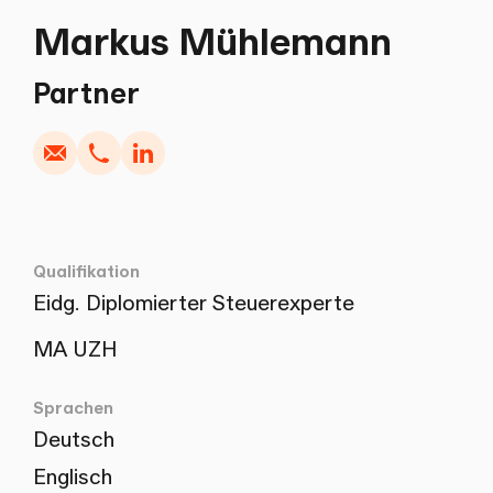
Markus Mühlemann
Schreiben
Kopieren
Anrufen
Kopieren
Partner
Qualifikation
Eidg. Diplomierter Steuerexperte
MA UZH
Sprachen
Deutsch
Englisch