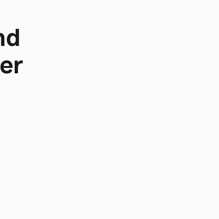
nd
er