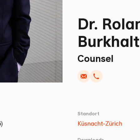
Dr. Rola
Burkhalt
Counsel
Schreiben
Kopieren
Anrufen
Kopieren
Standort
)
Küsnacht-Zürich
Downloads