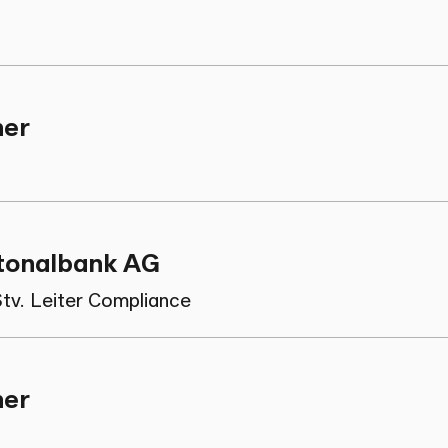
ner
ntonalbank AG
tv. Leiter Compliance
ner