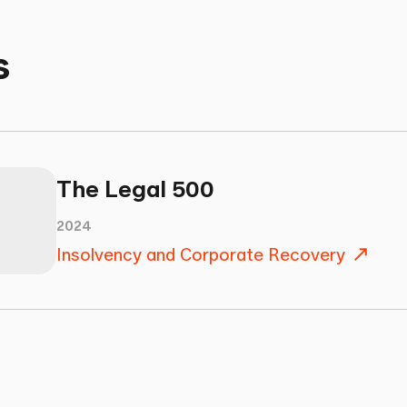
. Gallen
s
hafts- und Verwaltungsschule Züric
The Legal 500
HWV
2024
Insolvency and Corporate Recovery
 AG
ionen