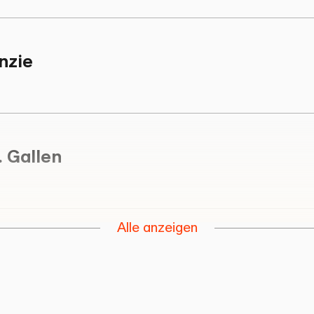
nzie
. Gallen
Alle anzeigen
. Gallen
Assistent am Institut für Finanzwirtschaft und Fina