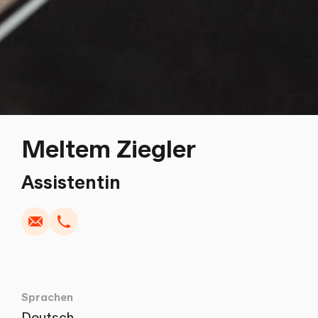
Meltem Ziegler
Schreiben
Kopieren
Anrufen
Kopieren
Assistentin
Sprachen
Deutsch