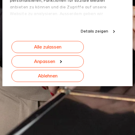
personalisieren, Funktionen für soziale Medien
anbieten zu können und die Zugriffe auf unsere
Website zu analysieren. Ausserdem geben wir
Informationen zu Ihrer Verwendung unserer Website
an unsere Partner für soziale Medien, Werbung und
Details zeigen
Analysen weiter. Unsere Partner führen diese
Informationen möglicherweise mit weiteren Daten
Alle zulassen
zusammen, die Sie ihnen bereitgestellt haben oder
die sie im Rahmen Ihrer Nutzung der Dienste
gesammelt haben.
Anpassen
Ablehnen