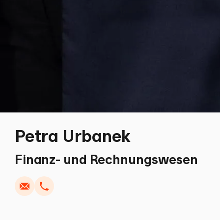
Petra Urbanek
Schreiben
Kopieren
Anrufen
Kopieren
Finanz- und Rechnungswesen