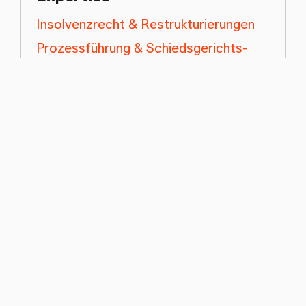
Insolvenzrecht & Restrukturierungen
Prozessführung & Schiedsgerichts­
barkeit
Sportrecht
Karriere
Seit 2020
Wenger Plattner