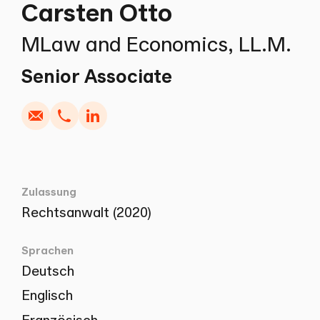
Carsten Otto
MLaw and Economics, LL.M.
Schreiben
Kopieren
Anrufen
Kopieren
Senior Associate
Zulassung
Rechtsanwalt (2020)
Sprachen
Deutsch
Englisch
Französisch