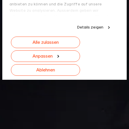
anbieten zu können und die Zugriffe auf unsere
Website zu analysieren. Ausserdem geben wir
Informationen zu Ihrer Verwendung unserer Website
an unsere Partner für soziale Medien, Werbung und
Details zeigen
Analysen weiter. Unsere Partner führen diese
Informationen möglicherweise mit weiteren Daten
Alle zulassen
zusammen, die Sie ihnen bereitgestellt haben oder
die sie im Rahmen Ihrer Nutzung der Dienste
gesammelt haben.
Anpassen
Ablehnen