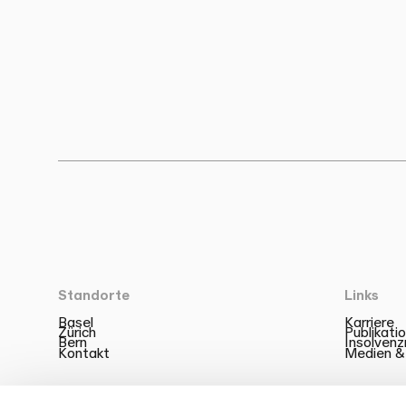
Standorte
Links
Basel
Karriere
Zürich
Publikati
Bern
Insolven
Kontakt
Medien &