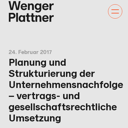
Kategor
Navigat
anzeige
24. Februar 2017
Planung und
Strukturierung der
Unternehmensnachfolge
– vertrags- und
gesellschaftsrechtliche
Umsetzung