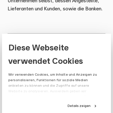
Unternehmen selbst, dessen Angestellte,
Lieferanten und Kunden, sowie die Banken.
Diese Webseite
Autoren
verwendet Cookies
Oliver Künzler
Wir verwenden Cookies, um Inhalte und Anzeigen zu
personalisieren, Funktionen für soziale Medien
anbieten zu können und die Zugriffe auf unsere
Website zu analysieren. Ausserdem geben wir
alle Publikationen
Informationen zu Ihrer Verwendung unserer Website
an unsere Partner für soziale Medien, Werbung und
Details zeigen
Analysen weiter. Unsere Partner führen diese