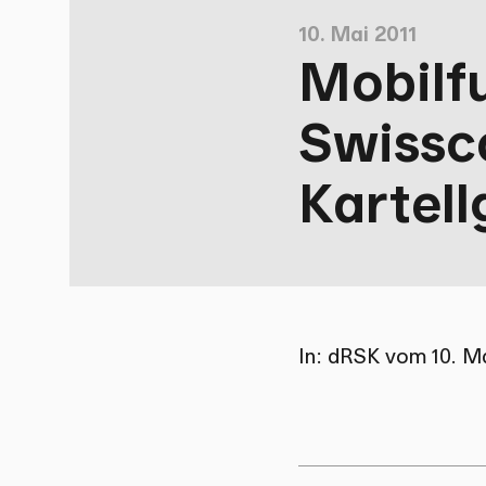
10. Mai 2011
Mobilf
Swissc
Kartell
In: dRSK vom 10. Ma