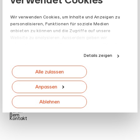
Wir verwenden Cookies, um Inhalte und Anzeigen zu
personalisieren, Funktionen für soziale Medien
anbieten zu können und die Zugriffe auf unsere
Website zu analysieren. Ausserdem geben wir
Informationen zu Ihrer Verwendung unserer Website
an unsere Partner für soziale Medien, Werbung und
Details zeigen
Analysen weiter. Unsere Partner führen diese
Informationen möglicherweise mit weiteren Daten
Alle zulassen
zusammen, die Sie ihnen bereitgestellt haben oder
die sie im Rahmen Ihrer Nutzung der Dienste
gesammelt haben.
Anpassen
Standorte
Ablehnen
Basel
Zürich
Bern
Kontakt