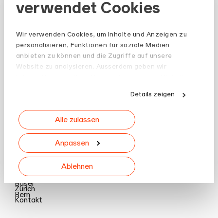
verwendet Cookies
Wir verwenden Cookies, um Inhalte und Anzeigen zu
personalisieren, Funktionen für soziale Medien
anbieten zu können und die Zugriffe auf unsere
Website zu analysieren. Ausserdem geben wir
Informationen zu Ihrer Verwendung unserer Website
an unsere Partner für soziale Medien, Werbung und
Details zeigen
Analysen weiter. Unsere Partner führen diese
Informationen möglicherweise mit weiteren Daten
Alle zulassen
zusammen, die Sie ihnen bereitgestellt haben oder
die sie im Rahmen Ihrer Nutzung der Dienste
gesammelt haben.
Anpassen
Ablehnen
Standorte
Basel
Zürich
Bern
Kontakt