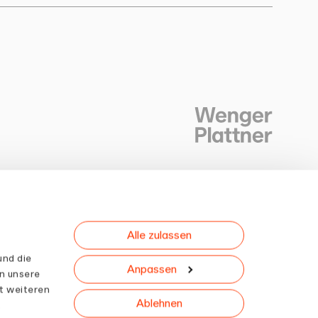
Alle zulassen
Newsletter
und die
Anpassen
n unsere
t weiteren
Ablehnen
.