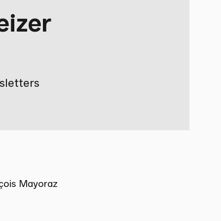
eizer
sletters
nçois Mayoraz