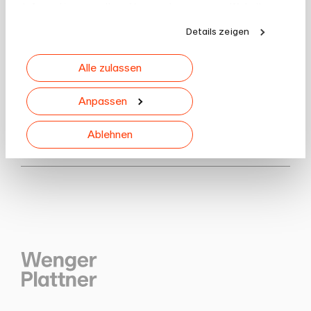
Informationen zu Ihrer Verwendung unserer Website
Jetzt anmelden
an unsere Partner für soziale Medien, Werbung und
Details zeigen
Analysen weiter. Unsere Partner führen diese
Informationen möglicherweise mit weiteren Daten
Alle zulassen
zusammen, die Sie ihnen bereitgestellt haben oder
die sie im Rahmen Ihrer Nutzung der Dienste
gesammelt haben.
Anpassen
Ablehnen