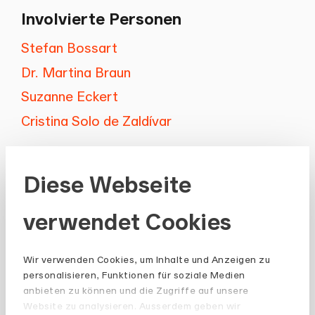
Involvierte Personen
Stefan Bossart
Dr. Martina Braun
Suzanne Eckert
Cristina Solo de Zaldívar
Diese Webseite
verwendet Cookies
Newsletter
Wir verwenden Cookies, um Inhalte und Anzeigen zu
Bleiben Sie auf dem Laufenden und
personalisieren, Funktionen für soziale Medien
anbieten zu können und die Zugriffe auf unsere
abonnieren Sie unseren Newsletter.
Website zu analysieren. Ausserdem geben wir