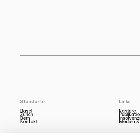
Standorte
Links
Basel
Karriere
Zürich
Publikati
Bern
Insolven
Kontakt
Medien &