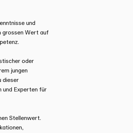
Kenntnisse und
en grossen Wert auf
mpetenz.
istischer oder
erem jungen
 dieser
 und Experten für
hen Stellenwert.
kationen,