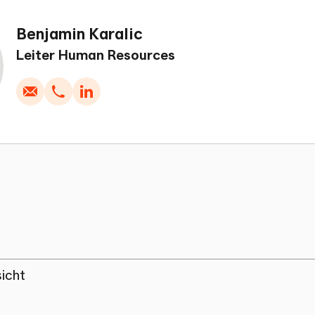
Benjamin Karalic
chreiben
Kopieren
Anrufen
Kopieren
Leiter Human Resources
icht